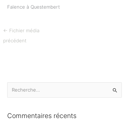
Faïence à Questembert
←
Fichier média
précédent
R
e
c
Commentaires récents
h
e