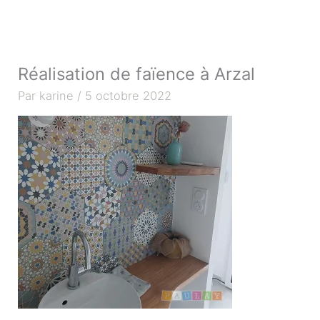
Aller
au
contenu
Réalisation de faïence à Arzal
Par
karine
/
5 octobre 2022