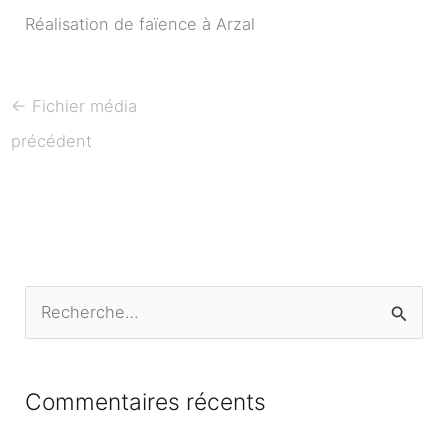
Réalisation de faïence à Arzal
←
Fichier média
précédent
R
e
c
Commentaires récents
h
e