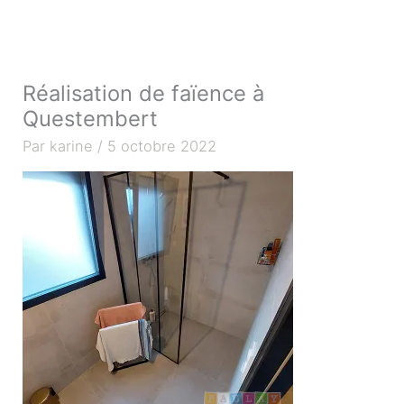
Aller
au
contenu
Réalisation de faïence à
Questembert
Par
karine
/
5 octobre 2022