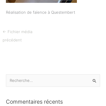
Réalisation de faïence à Questembert
←
Fichier média
précédent
R
e
c
Commentaires récents
h