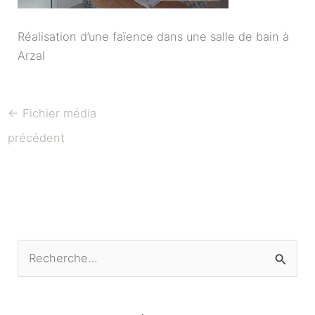
Réalisation d’une faïence dans une salle de bain à
Arzal
←
Fichier média
précédent
R
e
c