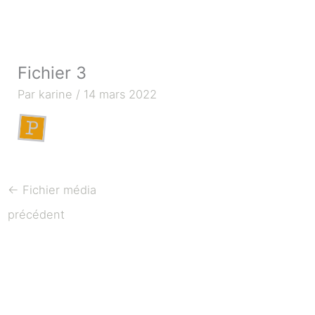
Aller
au
contenu
Fichier 3
Par
karine
/
14 mars 2022
←
Fichier média
précédent