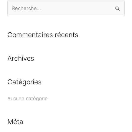
R
e
c
Commentaires récents
h
e
r
Archives
c
h
Catégories
e
r
Aucune catégorie
:
Méta