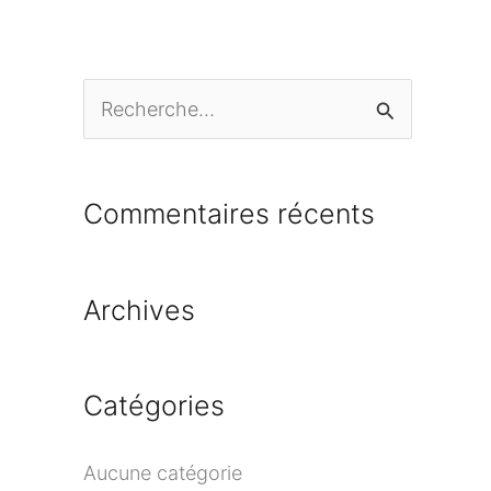
R
e
c
Commentaires récents
h
e
Archives
r
c
h
Catégories
e
r
Aucune catégorie