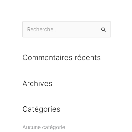
R
e
c
Commentaires récents
h
e
Archives
r
c
h
Catégories
e
r
Aucune catégorie